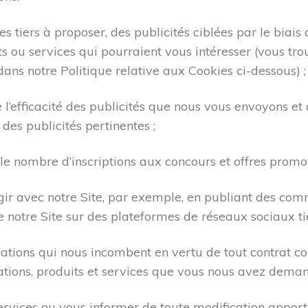
es tiers à proposer, des publicités ciblées par le biai
ts ou services qui pourraient vous intéresser (vous tr
dans notre Politique relative aux Cookies ci-dessous) ;
l’efficacité des publicités que nous vous envoyons e
 des publicités pertinentes ;
 le nombre d’inscriptions aux concours et offres promot
gir avec notre Site, par exemple, en publiant des co
e notre Site sur des plateformes de réseaux sociaux tie
gations qui nous incombent en vertu de tout contrat co
mations, produits et services que vous nous avez deman
ervices ou vous informer de toute modification apport