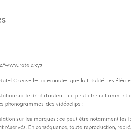
es
tp://www.ratelc.xyz
: Ratel C avise les internautes que la totalité des élém
slation sur le droit d’auteur : ce peut être notamment
des phonogrammes, des vidéoclips ;
slation sur les marques : ce peut être notamment les l
nt réservés. En conséquence, toute reproduction, représe