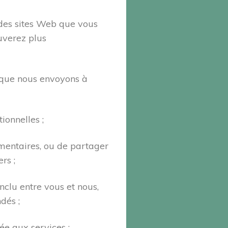
s des sites Web que vous
ouverez plus
t que nous envoyons à
ionnelles ;
mmentaires, ou de partager
rs ;
nclu entre vous et nous,
dés ;
ée aux services ;