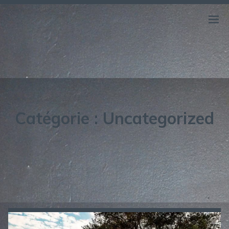
RATEL C.
Catégorie :
Uncategorized